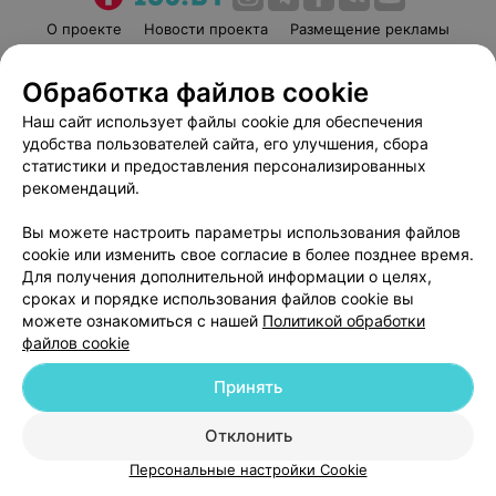
О проекте
Новости проекта
Размещение рекламы
Медицинский маркетинг
Публичный договор
Обработка файлов cookie
Пользовательское соглашение
Способы оплаты
Наш сайт использует файлы cookie для обеспечения
Вакансии
Партнеры
удобства пользователей сайта, его улучшения, сбора
Написать руководителю 103.by
статистики и предоставления персонализированных
Написать в поддержку
рекомендаций.
Персональные настройки cookie
Вы можете настроить параметры использования файлов
Обработка персональных данных
cookie или изменить свое согласие в более позднее время.
Для получения дополнительной информации о целях,
сроках и порядке использования файлов cookie вы
можете ознакомиться с нашей
Политикой обработки
файлов cookie
Принять
© 2026 ООО «Артокс Лаб», УНП 191700409
| 220012, Республика Беларусь,
г. Минск, улица Толбухина, 2, пом. 16 | help@103.by
Отклонить
Служба поддержки
+375 291212755
Персональные настройки Cookie