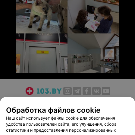
О проекте
Новости проекта
Размещение рекламы
Обработка файлов cookie
Медицинский маркетинг
Публичный договор
Пользовательское соглашение
Способы оплаты
Наш сайт использует файлы cookie для обеспечения
удобства пользователей сайта, его улучшения, сбора
Вакансии
Партнеры
статистики и предоставления персонализированных
Написать руководителю 103.by