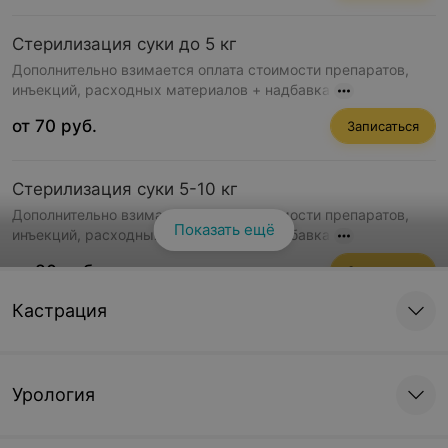
Стерилизация суки до 5 кг
Дополнительно взимается оплата стоимости препаратов,
инъекций, расходных материалов + надбавка
от 70 руб.
Записаться
Стерилизация суки 5-10 кг
Дополнительно взимается оплата стоимости препаратов,
Показать ещё
инъекций, расходных материалов + надбавка
от 80 руб.
Записаться
Кастрация
Стерилизация суки 10-15 кг
Дополнительно взимается оплата стоимости препаратов,
инъекций, расходных материалов + надбавка
Урология
от 95 руб.
Записаться