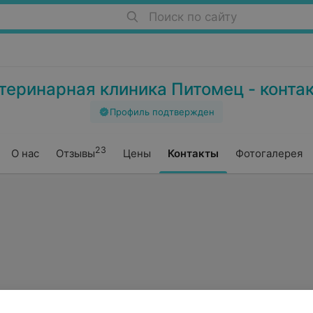
Поиск по сайту
теринарная клиника Питомец - конта
Профиль подтвержден
23
О нас
Отзывы
Цены
Контакты
Фотогалерея