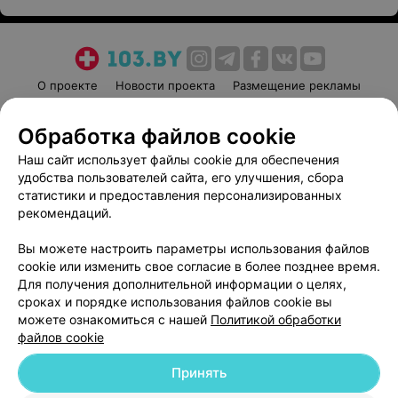
О проекте
Новости проекта
Размещение рекламы
Медицинский маркетинг
Публичный договор
Обработка файлов cookie
Пользовательское соглашение
Способы оплаты
Наш сайт использует файлы cookie для обеспечения
Вакансии
Партнеры
удобства пользователей сайта, его улучшения, сбора
Написать руководителю 103.by
статистики и предоставления персонализированных
Написать в поддержку
рекомендаций.
Персональные настройки cookie
Вы можете настроить параметры использования файлов
Обработка персональных данных
cookie или изменить свое согласие в более позднее время.
Для получения дополнительной информации о целях,
сроках и порядке использования файлов cookie вы
можете ознакомиться с нашей
Политикой обработки
файлов cookie
Принять
© 2026 ООО «Артокс Лаб», УНП 191700409
| 220012, Республика Беларусь,